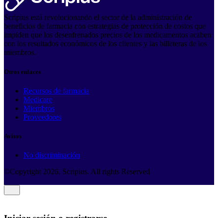
Scripius está revolucionando el sector de la administración de
beneficios de farmacia con estrategias de protección de costos que
impiden que los desenfrenados precios de los medicamentos acaben
con los resultados económicos de los clientes y las billeteras de los
miembros.
Otros enlaces
Recursos de farmacia
Medicare
Miembros
Proveedores
Avisos
No discriminación
©Copyright
2026
. Scripius. All rights Reserved