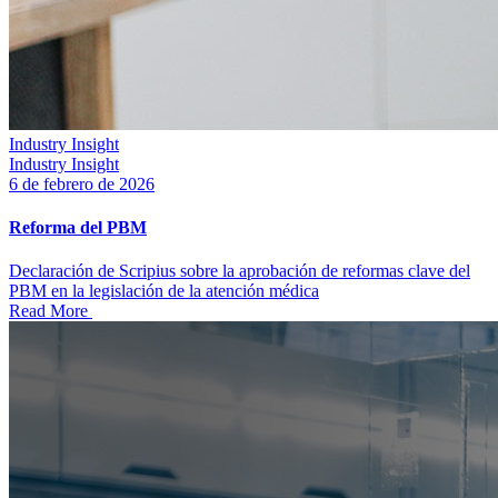
Industry Insight
Industry Insight
6 de febrero de 2026
Reforma del PBM
Declaración de Scripius sobre la aprobación de reformas clave del
PBM en la legislación de la atención médica
Read More