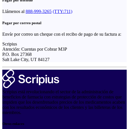
Pagar por teléfono
Llámenos al
888-999-3265
(TTY:711)
Pagar por correo postal
Envíe por correo un cheque con el recibo de pago de su factura a:
Scripius
Atención: Cuentas por Cobrar M3P
P.O. Box 27368
Salt Lake City, UT 84127
Scripius está revolucionando el sector de la administración de
beneficios de farmacia con estrategias de protección de costos que
impiden que los desenfrenados precios de los medicamentos acaben
con los resultados económicos de los clientes y las billeteras de los
miembros.
Otros enlaces