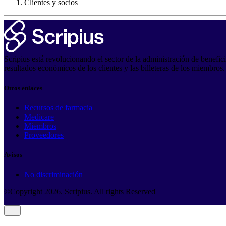
Clientes y socios
Scripius está revolucionando el sector de la administración de benefi
resultados económicos de los clientes y las billeteras de los miembros.
Otros enlaces
Recursos de farmacia
Medicare
Miembros
Proveedores
Avisos
No discriminación
©Copyright
2026
. Scripius. All rights Reserved